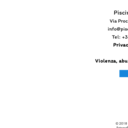
Pisci
Via Proc
​info@pi
Tel: +
Privac
Violenza, abu
© 2018 P
Fotograf